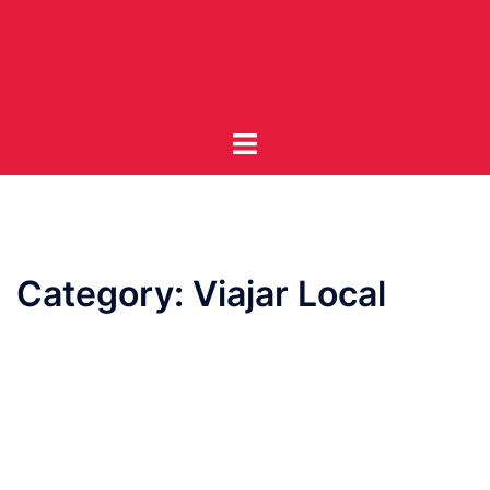
Skip
to
content
Toggle
menu
Category:
Viajar Local